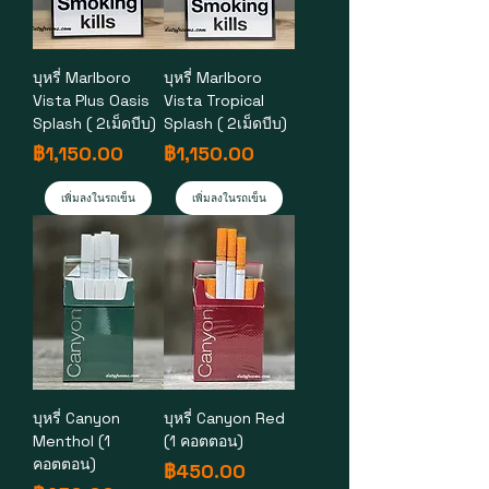
บุหรี่ Marlboro
บุหรี่ Marlboro
Vista Plus Oasis
Vista Tropical
Splash ( 2เม็ดบีบ)
Splash ( 2เม็ดบีบ)
ราคา
ราคา
฿1,150.00
฿1,150.00
เพิ่มลงในรถเข็น
เพิ่มลงในรถเข็น
บุหรี่ Canyon
บุหรี่ Canyon Red
Menthol (1
(1 คอตตอน)
คอตตอน)
ราคา
฿450.00