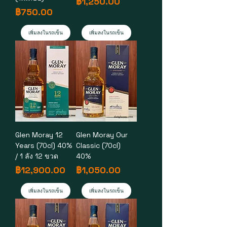
ราคา
฿1,250.00
ราคา
฿750.00
เพิ่มลงในรถเข็น
เพิ่มลงในรถเข็น
Glen Moray 12
Glen Moray Our
Years (70cl) 40%
Classic (70cl)
/ 1 ลัง 12 ขวด
40%
ราคา
ราคา
฿12,900.00
฿1,050.00
เพิ่มลงในรถเข็น
เพิ่มลงในรถเข็น