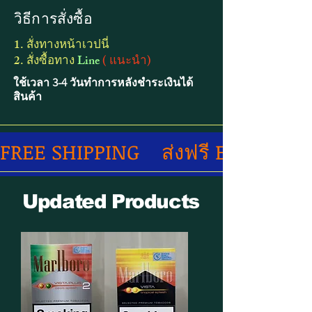
วิธีการสั่งซื้อ
1. สั่งทางหน้าเวปนี่
2. สั่งซื้อทาง
Line
( แนะนำ)
ใช้เวลา 3-4 วันทำการหลังชำระเงินได้
สินค้า
FREE SHIPPING    ส่งฟรี EMS
Updated Products