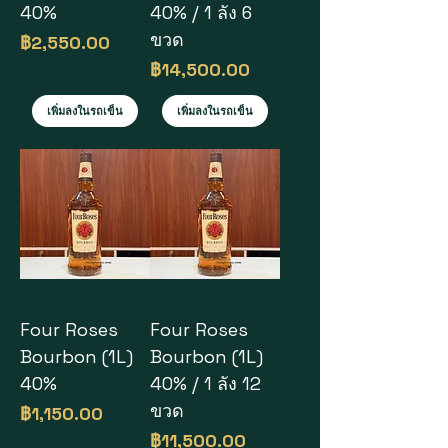
40%
40% / 1 ลัง 6
ขวด
ราคา
฿2,550.00
ราคา
฿14,500.00
เพิ่มลงในรถเข็น
เพิ่มลงในรถเข็น
Four Roses
Four Roses
Bourbon (1L)
Bourbon (1L)
40%
40% / 1 ลัง 12
ขวด
ราคา
฿1,150.00
ราคา
฿11,500.00