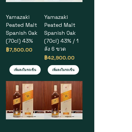
Yamazaki
Yamazaki
Peated Malt
Peated Malt
Spanish Oak
Spanish Oak
(70cl) 43%
(70cl) 43% / 1
ลัง 6 ขวด
ราคา
฿7,500.00
ราคา
฿42,900.00
เพิ่มลงในรถเข็น
เพิ่มลงในรถเข็น