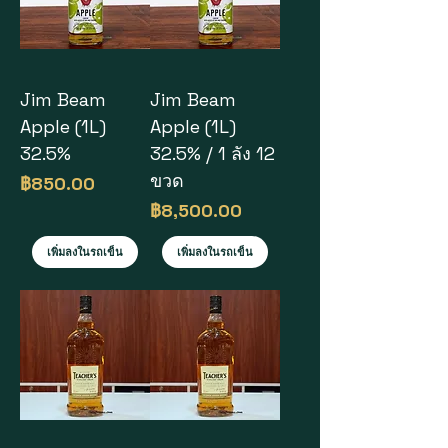
Jim Beam
Jim Beam
Apple (1L)
Apple (1L)
32.5%
32.5% / 1 ลัง 12
ขวด
ราคา
฿850.00
ราคา
฿8,500.00
เพิ่มลงในรถเข็น
เพิ่มลงในรถเข็น