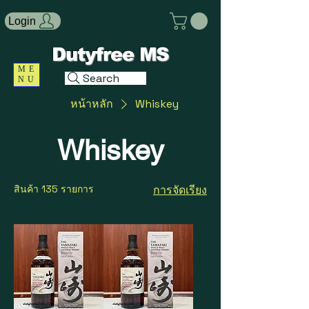
Login
Dutyfree MS
ME
Search
NU
หน้าหลัก
Whiskey
Whiskey
สินค้า 135 รายการ
การจัดเรียง