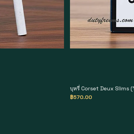
บุหรี่ Corset Deux Slims (1
ราคา
฿570.00