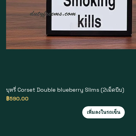
บุหรี่ Corset Double blueberry Slims (2เม็ดบีบ)
ดูข้อมูลด่วน
ราคา
฿590.00
เพิ่มลงในรถเข็น