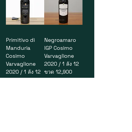
Primitivo di
Negroamaro
Manduria
IGP Cosimo
Cosimo
Varvaglione
Varvaglione
2020 / 1 ลัง 12
2020 / 1 ลัง 12
ขวด 12,900
ขวด 13,900
บาท
บาท
ราคา
฿1,190.00
ราคา
฿1,290.00
เพิ่มลงในรถเข็น
เพิ่มลงในรถเข็น