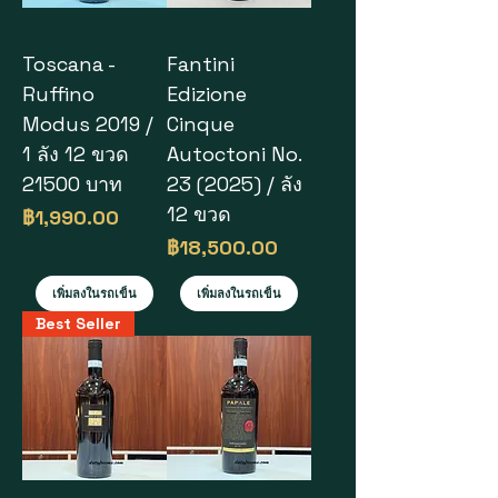
Toscana -
Fantini
Ruffino
Edizione
Modus 2019 /
Cinque
1 ลัง 12 ขวด
Autoctoni No.
21500 บาท
23 (2025) / ลัง
12 ขวด
ราคา
฿1,990.00
ราคา
฿18,500.00
เพิ่มลงในรถเข็น
เพิ่มลงในรถเข็น
Best Seller