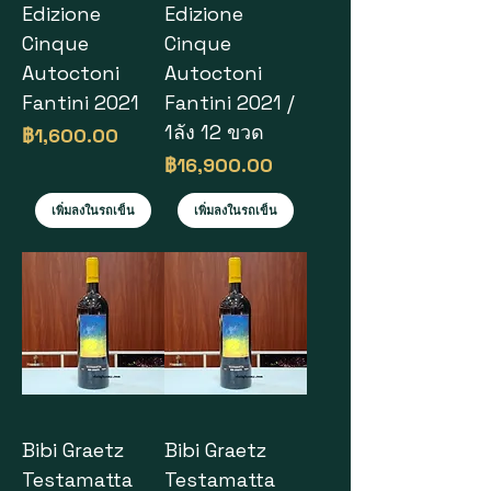
Edizione
Edizione
Cinque
Cinque
Autoctoni
Autoctoni
Fantini 2021
Fantini 2021 /
1ลัง 12 ขวด
ราคา
฿1,600.00
ราคา
฿16,900.00
เพิ่มลงในรถเข็น
เพิ่มลงในรถเข็น
Bibi Graetz
Bibi Graetz
Testamatta
Testamatta