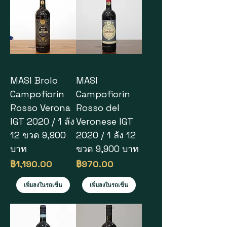
MASI Brolo
MASI
Campofiorin
Campofiorin
Rosso Verona
Rosso del
IGT 2020 / 1 ลัง
Veronese IGT
12 ขวด 9,900
2020 / 1 ลัง 12
บาท
ขวด 9,900 บาท
ราคา
ราคา
฿1,190.00
฿970.00
เพิ่มลงในรถเข็น
เพิ่มลงในรถเข็น