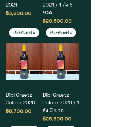
2021
2021 / 1 ลัง 6
ขวด
ราคา
฿3,600.00
ราคา
฿20,500.00
เพิ่มลงในรถเข็น
เพิ่มลงในรถเข็น
Bibi Graetz
Bibi Graetz
Colore 2020
Colore 2020 / 1
ลัง 3 ขวด
ราคา
฿8,700.00
ราคา
฿25,500.00