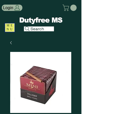
Login
Dutyfree MS
ME
Search
NU