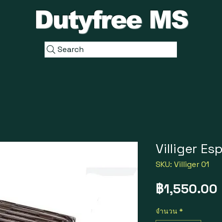
Dutyfree MS
Search
Villiger Es
SKU: Villiger 01
฿1,550.00
จำนวน
*