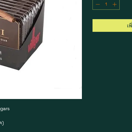
เพ
igars
ค)