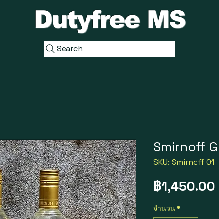
Dutyfree MS
Search
Smirnoff G
SKU: Smirnoff 01
฿1,450.00
จำนวน
*