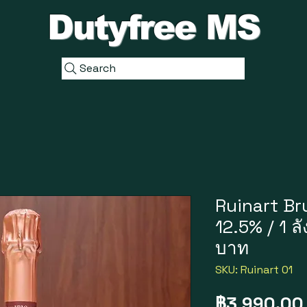
Dutyfree MS
Search
Ruinart Br
12.5% / 1 ล
บาท
SKU: Ruinart 01
฿3,990.00