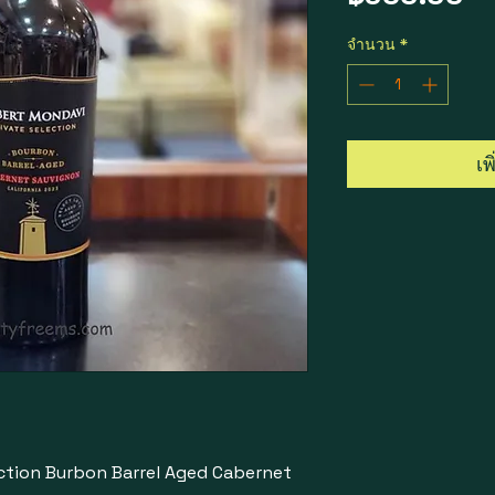
จำนวน
*
เพ
ction Burbon Barrel Aged Cabernet