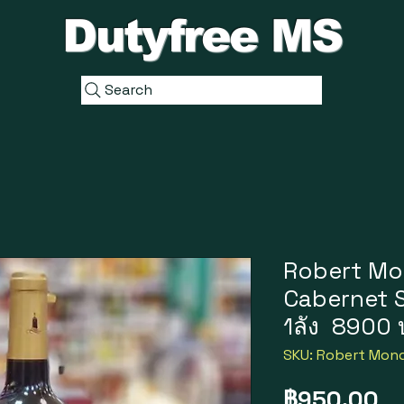
Dutyfree MS
Search
Robert Mo
Cabernet 
1ลัง 8900
SKU: Robert Mond
ร
฿950.00