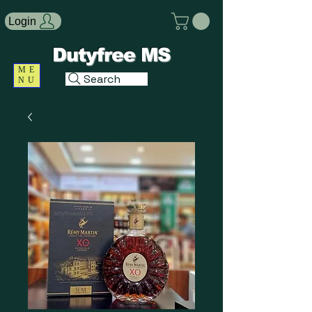
Login
Dutyfree MS
ME
Search
NU