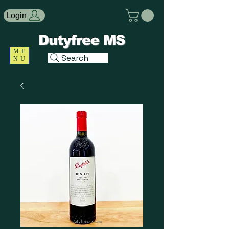
Login
Dutyfree MS
ME
Search
NU