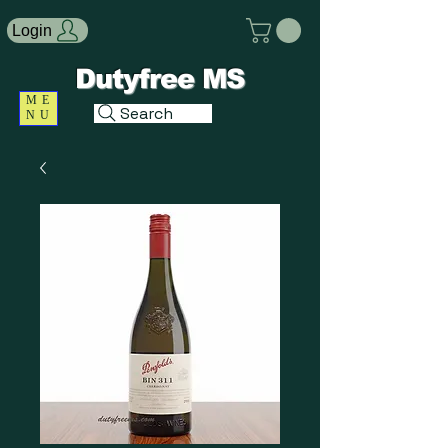
Login
Dutyfree MS
ME
Search
NU