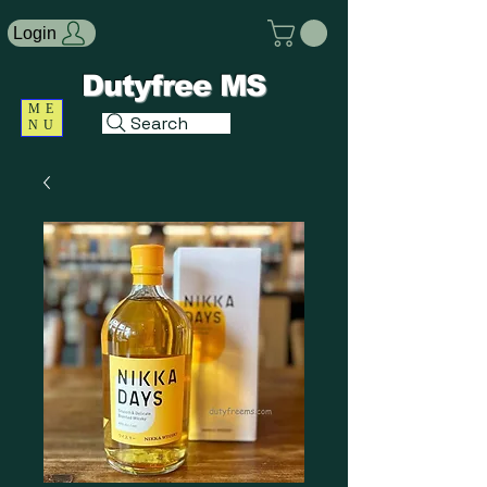
Login
Dutyfree MS
ME
Search
NU