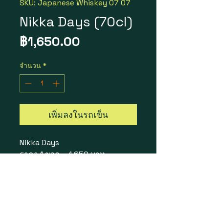
SKU: Japanese Whiskey 07 07
Nikka Days (70cl)
ราคา
฿1,650.00
จำนวน
*
เพิ่มลงในรถเข็น
Nikka Days
ราคา 1 ขวด = 1,650 บาท
1 ลัง 12 ขวด = 17,500 บาท
Size : 70cl
Vol / Alc : 40%
Brand : Nikka
Country : Japanese