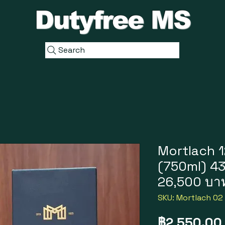
Dutyfree MS
Search
Mortlach 1
(750ml) 43.
26,500 บา
SKU: Mortlach 02
฿2,550.00