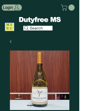
Login
Dutyfree MS
ME
Search
NU