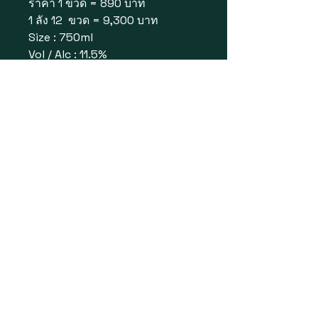
ราคา 1 ขวด = 890 บาท
1 ลัง 12 ขวด = 9,300 บาท
Size : 750ml
Vol / Alc : 11.5%
Brand : Monistrol
Country : Spain
Type : Sparkling Wine
Tasting Notes : สีเหลืองอ่อนใส มี
ฟองละเอียดคงอยู่นาน กลิ่นหอม
ของดอกไม้และผลไม้ โดยมีกลิ่นแอ
ปเปิ้ล เลมอน ผลไม้เมืองร้อน และ
กลิ่นขนมปังบริยอชหรือยีสต์จางๆ
จากการบ่มในขวด รสชาติสดชื่น
กรอบ สมดุล
© 2025 by Dutyfreems.