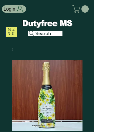
Login
Dutyfree MS
ME
Search
NU