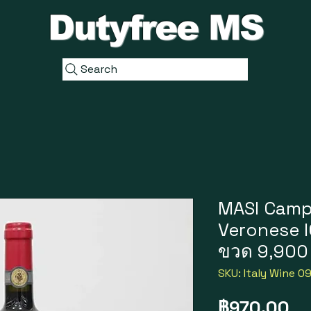
Dutyfree MS
Search
MASI Camp
Veronese IG
ขวด 9,900
SKU: Italy Wine 0
รา
฿970.00