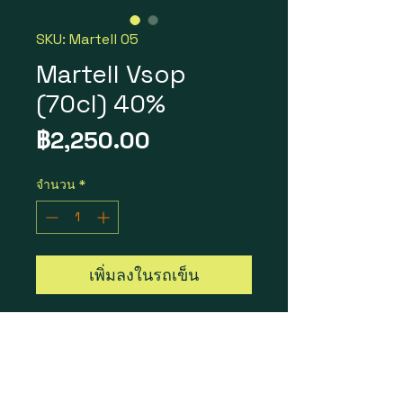
SKU: Martell 05
Martell Vsop
(70cl) 40%
ราคา
฿2,250.00
จำนวน
*
เพิ่มลงในรถเข็น
Martell Vsop
ราคา 1 ขวด = 2,250 บาท
1 ลัง 12 ขวด = 23,900 บาท
Size : 70cl