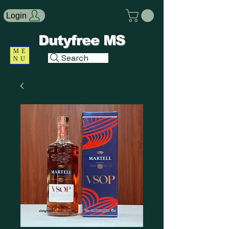
Login
Dutyfree MS
ME
Search
NU