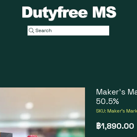
Dutyfree MS
Search
Maker's Ma
50.5%
SKU: Maker's Mark
฿1,890.00