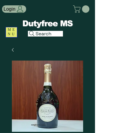
Login
Dutyfree MS
ME
Search
NU