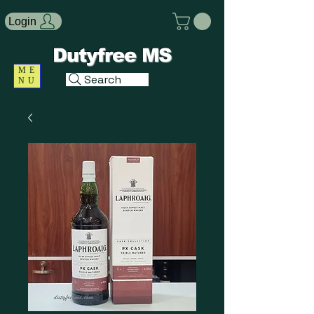
Login
Dutyfree MS
ME
Search
NU