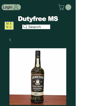
Login
Dutyfree MS
ME
Search
NU