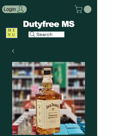
Login
Dutyfree MS
ME
Search
NU