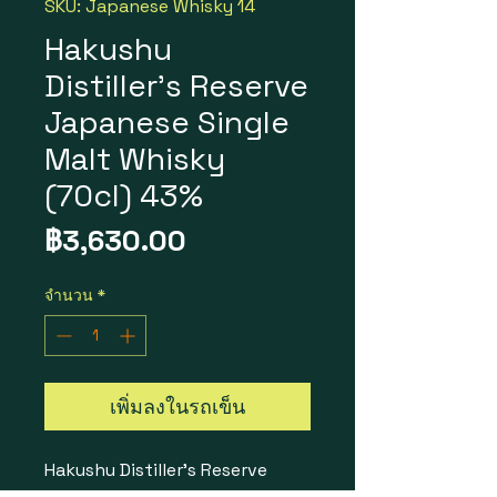
SKU: Japanese Whisky 14
Hakushu
Distiller's Reserve
Japanese Single
Malt Whisky
(70cl) 43%
ราคา
฿3,630.00
จำนวน
*
เพิ่มลงในรถเข็น
Hakushu Distiller's Reserve
Japanese Single Malt Whisky