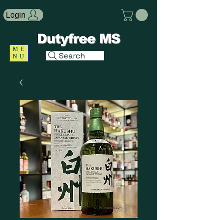
Login
Dutyfree MS
ME
Search
NU