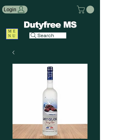
Login
Dutyfree MS
ME
Search
NU