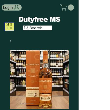
Login
Dutyfree MS
ME
Search
NU