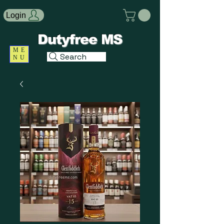
Login
Dutyfree MS
ME
Search
NU