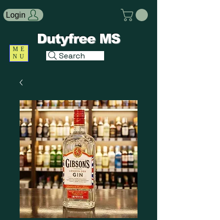
Login
Dutyfree MS
ME
Search
NU