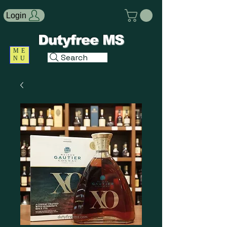
Login
Dutyfree MS
ME
Search
NU