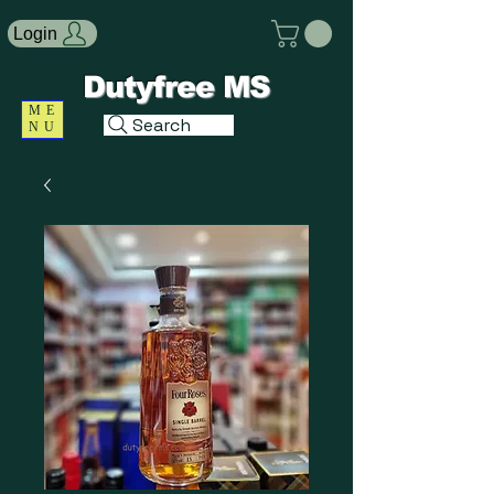
Login
Dutyfree MS
ME
Search
NU