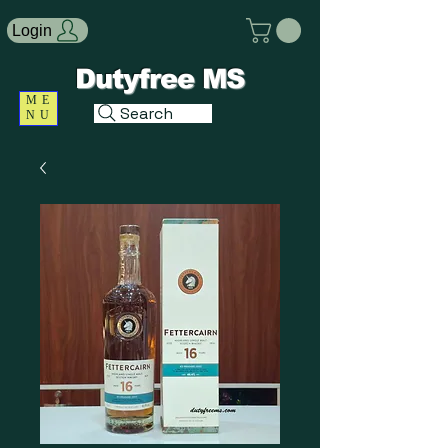
Login
Dutyfree MS
ME
Search
NU