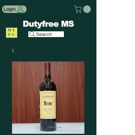
Login
Dutyfree MS
ME
Search
NU