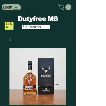
Login
Dutyfree MS
ME
Search
NU