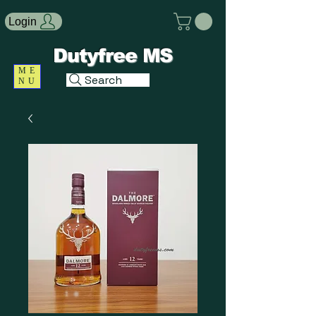
Login
Dutyfree MS
ME
Search
NU