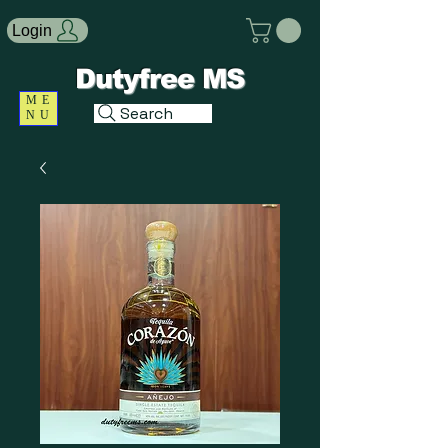
Login
Dutyfree MS
ME
Search
NU