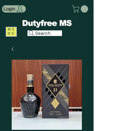
Login
Dutyfree MS
ME
Search
NU