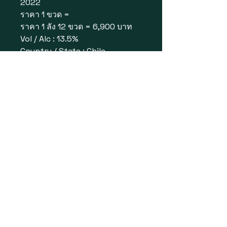
2022
ราคา 1 ขวด =
ราคา 1 ลัง 12 ขวด = 6,900 บาท
Vol / Alc : 13.5%
Country / State : Chile
Wine Type : Red Wine
กลิ่นหอม: โดดเด่นด้วยกลิ่นพลัม
แบล็กเบอร์รี่ ช็อกโกแลต กาแฟ
และกลิ่นเครื่องเทศหรือแบล็คเคอร์
แรนท์จางๆ
ไวน์เนื้อปานกลาง แทนนินนุ่มนวล
ให้รสชาติของผลไม้สีเข้ม
ช็อกโกแลต และเครื่องเทศ ปิดท้าย
ด้วยกลิ่นโอ๊คคั่วอ่อนๆ