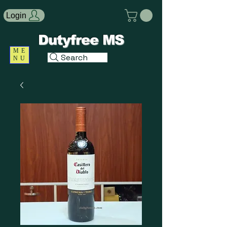
Login
Dutyfree MS
ME
Search
NU