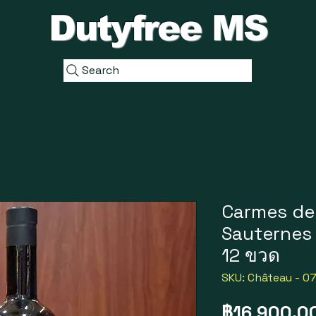
Dutyfree MS
Search
Carmes de
Sauternes 
12 ขวด
SKU: Château - 0
฿16,900.0