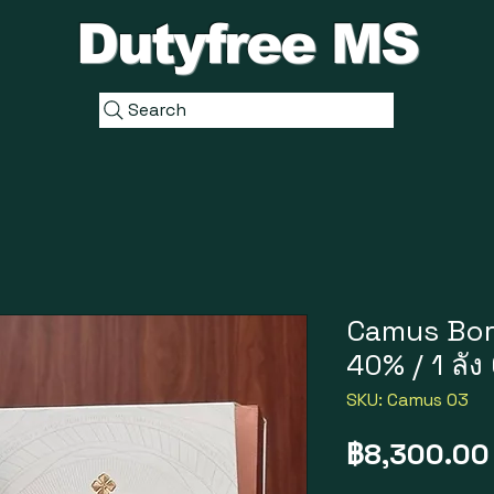
Dutyfree MS
Search
Camus Bord
40% / 1 ลั
SKU: Camus 03
฿8,300.00