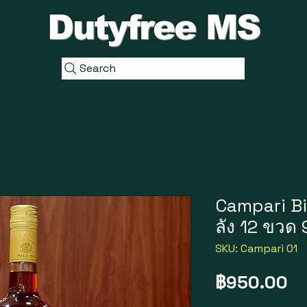
Dutyfree MS
Search
Campari Bit
ลัง 12 ขวด
SKU: Campari 01
ร
฿950.00