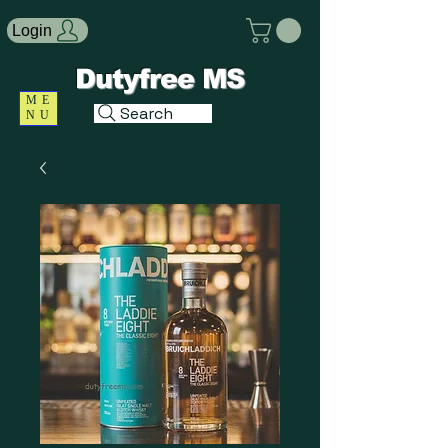
Login
Dutyfree MS
ME
Search
NU