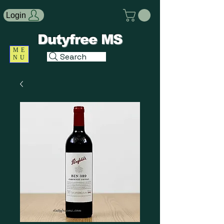
Login
Dutyfree MS
ME
Search
NU