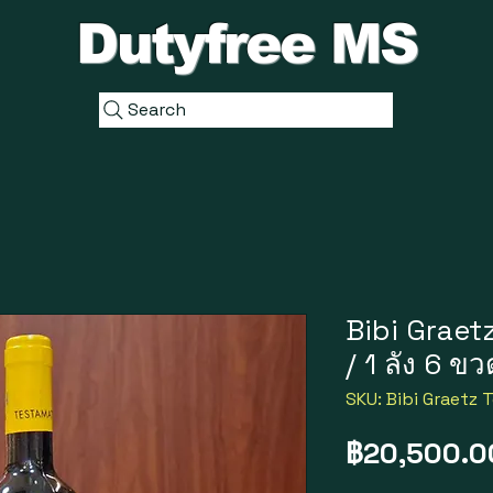
Dutyfree MS
Search
Bibi Graet
/ 1 ลัง 6 ขว
SKU: Bibi Graetz 
฿20,500.0