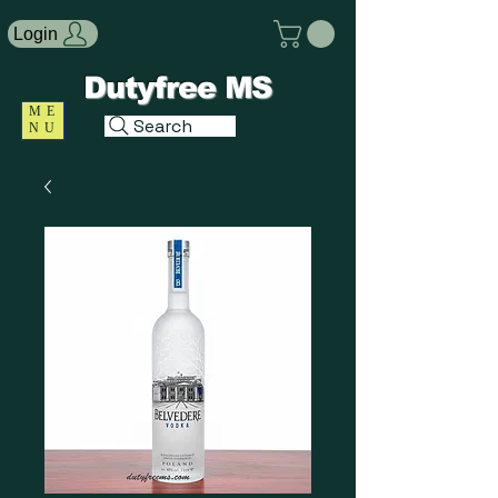
Login
Dutyfree MS
ME
Search
NU