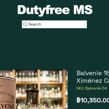
Dutyfree MS
Search
Balvenie 1
Ximénez C
SKU: Balvenie 04
฿10,350.0