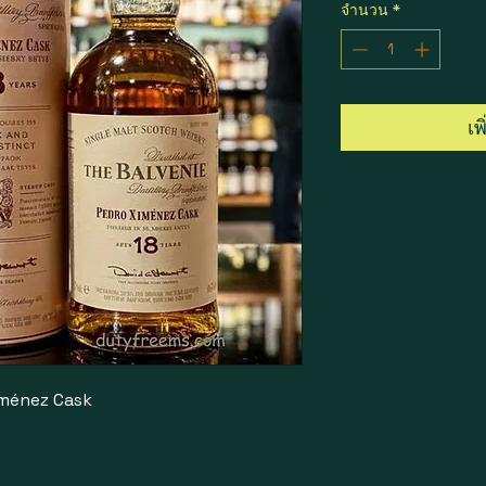
จำนวน
*
เพ
iménez Cask