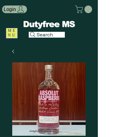
Login
Dutyfree MS
ME
Search
NU