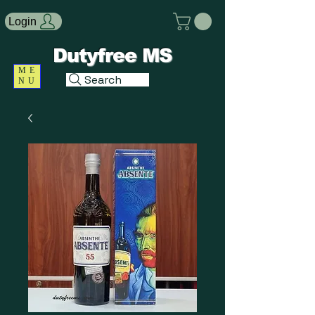
Login
Dutyfree MS
ME
Search
NU