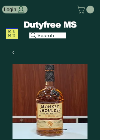
Login
Dutyfree MS
ME
Search
NU