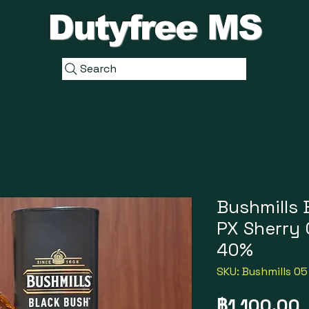
Dutyfree MS
Search
Bushmills 
PX Sherry 
40%
SKU: Bushmills 05
฿1,100.00