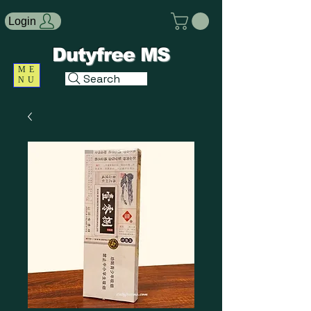
Login
Dutyfree MS
ME
Search
NU